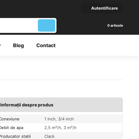
Autentificare
articole
y
Blog
Contact
Informații despre produs
Conexiune
1 inch, 3/4 inch
Debit de apa
2,5 m³/h, 3 m³/h
Producator statii
Clack