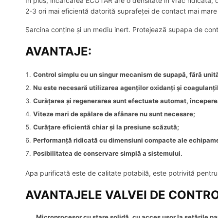
În plus, încărcarea ECOTAR are o densitate în vrac ridicată, 
2-3 ori mai eficientă datorită suprafeței de contact mai mare a
Sarcina conține și un mediu inert. Protejează supapa de contr
AVANTAJE:
Control simplu cu un singur mecanism de supapă, fără unită
Nu este necesară utilizarea agenților oxidanți și coagulanți
Curățarea și regenerarea sunt efectuate automat, începerea
Viteze mari de spălare de afânare nu sunt necesare;
Curățare eficientă chiar și la presiune scăzută;
Performanță ridicată cu dimensiuni compacte ale echipame
Posibilitatea de conservare simplă a sistemului.
Apa purificată este de calitate potabilă, este potrivită pentru
AVANTAJELE VALVEI DE CONTR
Microprocesor cu stare solidă, cu acces ușor la setările p