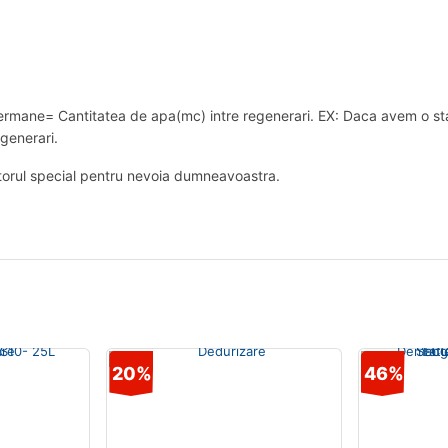
germane= Cantitatea de apa(mc) intre regenerari. EX: Daca avem o s
generari.
torul special pentru nevoia dumneavoastra.
20%
46%