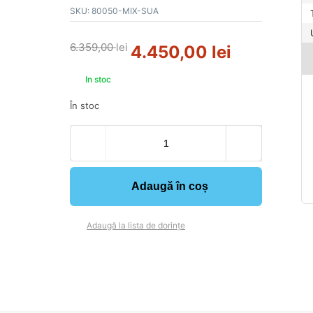
SKU:
80050-MIX-SUA
6.359,00
lei
4.450,00
lei
In stoc
În stoc
Adaugă în coș
Adaugă la lista de dorințe