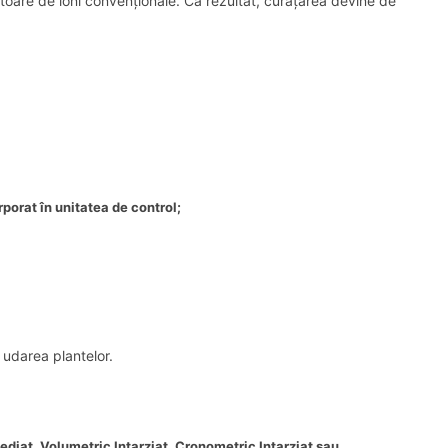
ătoare de ioni convenționale. Ca rezultat, curățarea devine de
orat în unitatea de control;
, udarea plantelor.
ediat, Volumetric Intarziat, Cronometric Intarziat sau