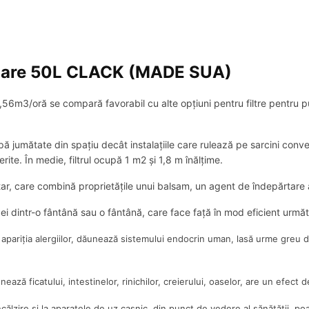
izare 50L CLACK (MADE SUA)
/oră se compară favorabil cu alte opțiuni pentru filtre pentru puri
 jumătate din spațiu decât instalațiile care rulează pe sarcini conven
ite. În medie, filtrul ocupă 1 m2 și 1,8 m înălțime.
, care combină proprietățile unui balsam, un agent de îndepărtare a
ei dintr-o fântână sau o fântână, care face față în mod eficient următ
n apariția alergiilor, dăunează sistemului endocrin uman, lasă urme greu d
ează ficatului, intestinelor, rinichilor, creierului, oaselor, are un efect
ălzire și la aparatele de uz casnic, din punct de vedere al sănătății, poat