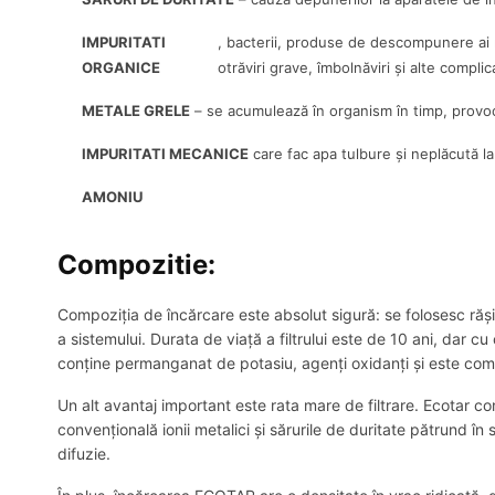
IMPURITATI
, bacterii, produse de descompunere ai 
ORGANICE
otrăviri grave, îmbolnăviri și alte complica
METALE GRELE
– se acumulează în organism în timp, provo
IMPURITATI MECANICE
care fac apa tulbure și neplăcută la 
AMONIU
Compozitie:
Compoziția de încărcare este absolut sigură: se folosesc rășin
a sistemului. Durata de viață a filtrului este de 10 ani, dar 
conține permanganat de potasiu, agenți oxidanți și este comple
Un alt avantaj important este rata mare de filtrare. Ecotar co
convențională ionii metalici și sărurile de duritate pătrund î
difuzie.