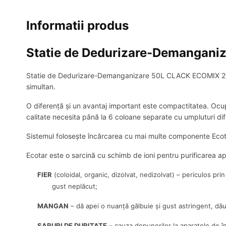
Informatii produs
Statie de Dedurizare-Demangan
Statie de Dedurizare-Demanganizare 50L CLACK ECOMIX 2,56m3
simultan.
O diferență și un avantaj important este compactitatea. Ocupă
calitate necesita până la 6 coloane separate cu umpluturi difer
Sistemul folosește încărcarea cu mai multe componente Ecotar
Ecotar este o sarcină cu schimb de ioni pentru purificarea ap
FIER
(coloidal, organic, dizolvat, nedizolvat) – periculos pri
gust neplăcut;
MANGAN
– dă apei o nuanță gălbuie și gust astringent, dăun
SARURI DE DURITATE
– cauza depunerilor la aparatele de înc