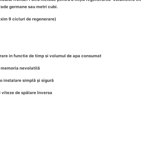
grade germane sau metri cubi.
xim 9 cicluri de regenerare)
rare in functie de timp si volumul de apa consumat
n memoria nevolatilă
 o instalare simplă și sigură
i viteze de spălare înversa