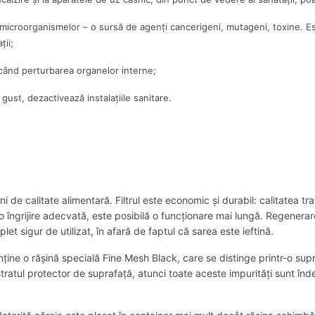
microorganismelor – o sursă de agenți cancerigeni, mutageni, toxine. Es
ții;
când perturbarea organelor interne;
gust, dezactivează instalațiile sanitare.
i de calitate alimentară. Filtrul este economic și durabil: calitatea t
cu o îngrijire adecvată, este posibilă o funcționare mai lungă. Regener
t sigur de utilizat, în afară de faptul că sarea este ieftină.
nține o rășină specială Fine Mesh Black, care se distinge printr-o sup
n stratul protector de suprafață, atunci toate aceste impurități sunt 