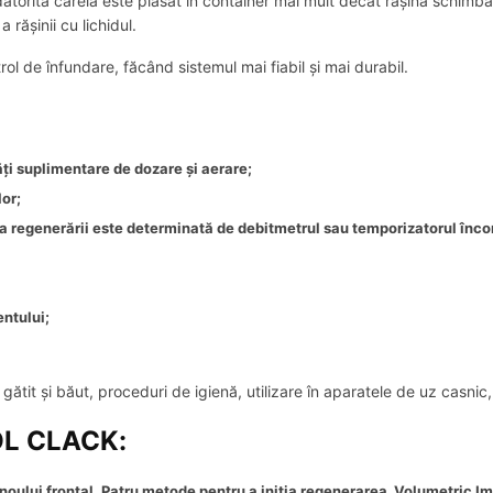
datorită căreia este plasat în container mai mult decât rășina schimb
 rășinii cu lichidul.
ol de înfundare, făcând sistemul mai fiabil și mai durabil.
ți suplimentare de dozare și aerare;
lor;
 regenerării este determinată de debitmetrul sau temporizatorul încorp
ntului;
 gătit și băut, proceduri de igienă, utilizare în aparatele de uz casnic
OL CLACK
:
anoului frontal. Patru metode pentru a iniția regenerarea Volumetric Im