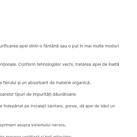
ficarea apei dintr-o fântână sau o put în mai multe moduri
ționale. Conform tehnologiilor vechi, tratarea apei de înaltă
 fierului și un absorbant de materie organică.
oarelor tipuri de impurități dăunătoare:
e îndepărtat pe instalații sanitare, gresie, dă apei de băut un
 deprimant asupra sistemului nervos;
e provoca urolitiază și boli articulare;