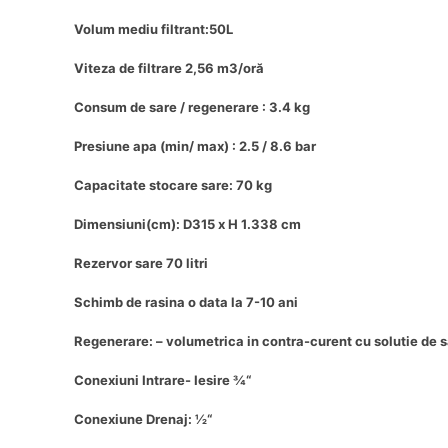
Volum mediu filtrant:50L
Viteza de filtrare 2,56 m3/oră
Consum de sare / regenerare : 3.4 kg
Presiune apa (min/ max) : 2.5 / 8.6 bar
Capacitate stocare sare: 70 kg
Dimensiuni(cm): D315 x H 1.338 cm
Rezervor sare 70 litri
Schimb de rasina o data la 7-10 ani
Regenerare: – volumetrica in contra-curent cu solutie de
Conexiuni Intrare- Iesire ¾“
Conexiune Drenaj: ½“