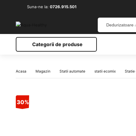
Suna-ne la:
0726.915.501
Categorii de produse
Acasa
Magazin
Statii automate
statii ecomix
Stati
30%