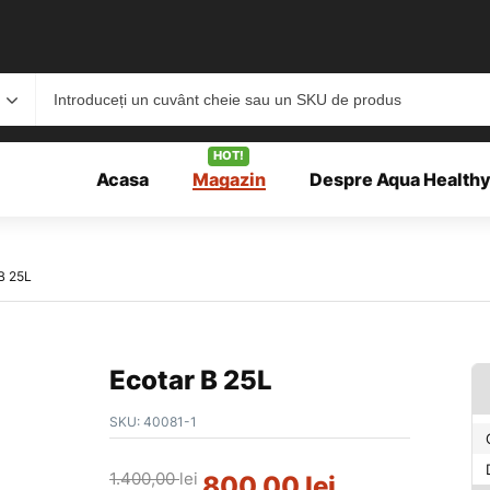
HOT!
Acasa
Magazin
Despre Aqua Health
B 25L
Ecotar B 25L
SKU:
40081-1
1.400,00
lei
800,00
lei