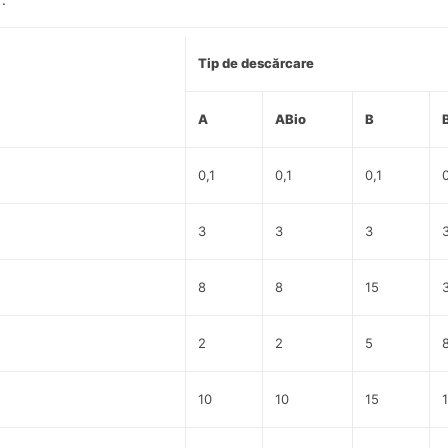
Tip de descărcare
A
ABio
B
0,1
0,1
0,1
0
3
3
3
8
8
15
2
2
5
10
10
15