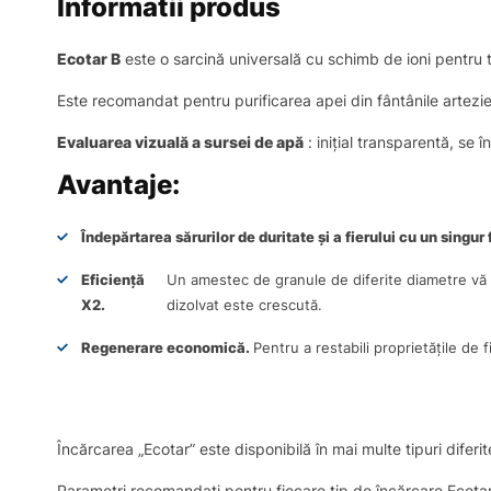
Informatii produs
Ecotar B
este o sarcină universală cu schimb de ioni pentru t
Este recomandat pentru purificarea apei din fântânile artezie
Evaluarea vizuală a sursei de apă
: inițial transparentă, se 
Avantaje:
Îndepărtarea sărurilor de duritate și a fierului cu un singur f
Eficiență
Un amestec de granule de diferite diametre vă per
X2.
dizolvat este crescută.
Regenerare economică.
Pentru a restabili proprietățile de 
Încărcarea „Ecotar” este disponibilă în mai multe tipuri diferi
Parametri recomandați pentru fiecare tip de încărcare Ecotar