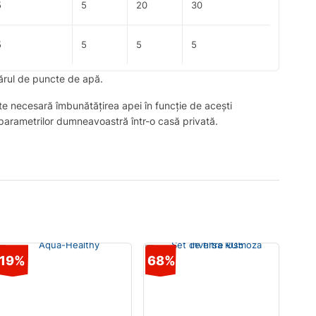
5
5
20
30
5
5
5
5
mărul de puncte de apă.
ste necesară îmbunătățirea apei în funcție de acești
t parametrilor dumneavoastră într-o casă privată.
19%
68%