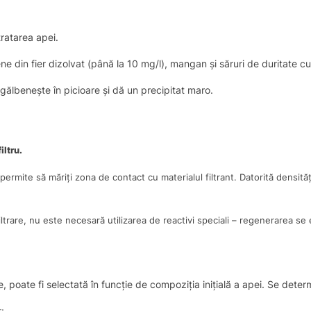
ratarea apei.
ne din fier dizolvat (până la 10 mg/l), mangan și săruri de duritate 
îngălbenește în picioare și dă un precipitat maro.
iltru.
mite să măriți zona de contact cu materialul filtrant. Datorită densității m
filtrare, nu este necesară utilizarea de reactivi speciali – regenerarea s
te, poate fi selectată în funcție de compoziția inițială a apei. Se deter
: