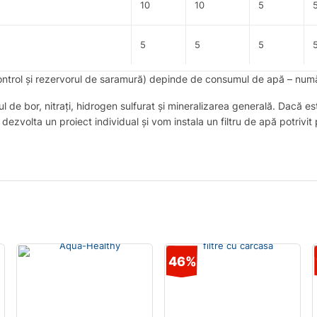
10
10
5
5
5
5
e control și rezervorul de saramură) depinde de consumul de apă – nu
l de bor, nitrați, hidrogen sulfurat și mineralizarea generală. Dacă e
 dezvolta un proiect individual și vom instala un filtru de apă potrivi
46%