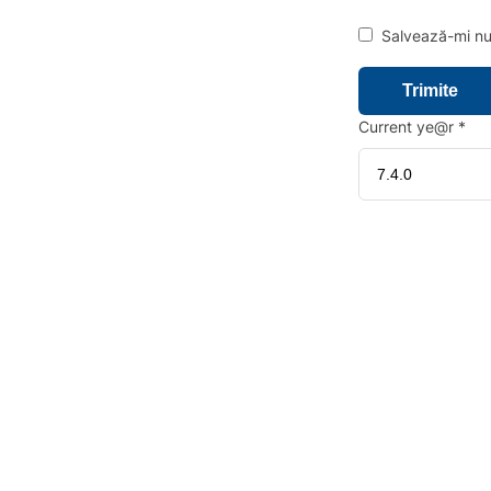
Salvează-mi num
Current ye@r
*