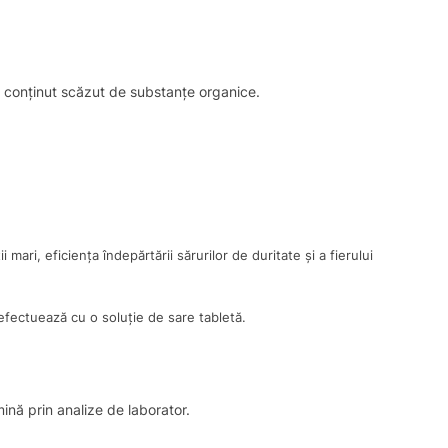
cu conținut scăzut de substanțe organice.
ari, eficiența îndepărtării sărurilor de duritate și a fierului
e efectuează cu o soluție de sare tabletă.
mină prin analize de laborator.