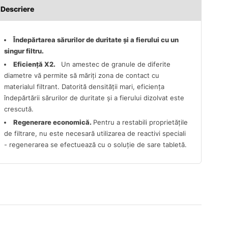
Descriere
Îndepărtarea sărurilor de duritate și a fierului cu un
singur filtru.
Eficiență X2.
Un amestec de granule de diferite
diametre vă permite să măriți zona de contact cu
materialul filtrant. Datorită densității mari, eficiența
îndepărtării sărurilor de duritate și a fierului dizolvat este
crescută.
Regenerare economică.
Pentru a restabili proprietățile
de filtrare, nu este necesară utilizarea de reactivi speciali
- regenerarea se efectuează cu o soluție de sare tabletă.