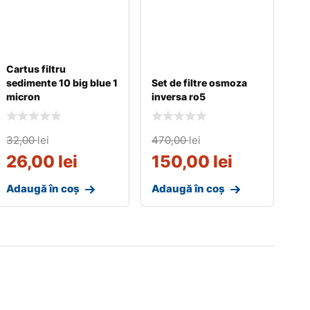
Cartus filtru
sedimente 10 big blue 1
Set de filtre osmoza
micron
inversa ro5
32,00
lei
470,00
lei
26,00
lei
150,00
lei
Adaugă în coș
Adaugă în coș