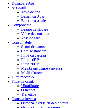
Dozatoare Apa
Accesorii
Teste de apa
Baterii cu 3 cai
Baterii cu o cale
Componente
Bazine de stocare
Valve de comanda
Vase de sare
Consumabile
Seturi de cartuse
Cartuse standard
Filtre cu carcasa
Filtre 10BB
Filtre 20BB
Membrane osmoza inversa
Medii filtrante
Filtre mecanice
Filtre uz casnic
Ultrafiltrare
O treapta
Trei etape
Osmoza inversa
Osmoza inversa cu debit direct
Osmoza inversa cu pompa