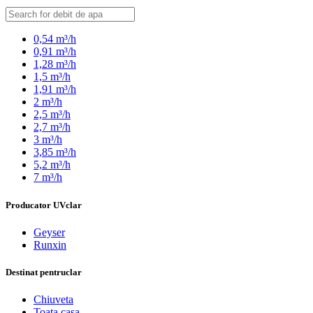
0,54 m³/h
0,91 m³/h
1,28 m³/h
1,5 m³/h
1,91 m³/h
2 m³/h
2,5 m³/h
2,7 m³/h
3 m³/h
3,85 m³/h
5,2 m³/h
7 m³/h
Producator UV
clar
Geyser
Runxin
Destinat pentru
clar
Chiuveta
Toata casa