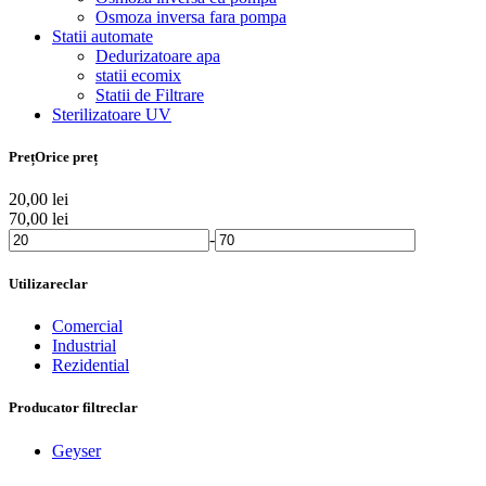
Osmoza inversa fara pompa
Statii automate
Dedurizatoare apa
statii ecomix
Statii de Filtrare
Sterilizatoare UV
Preț
Orice preț
20,00
lei
70,00
lei
-
Utilizare
clar
Comercial
Industrial
Rezidential
Producator filtre
clar
Geyser