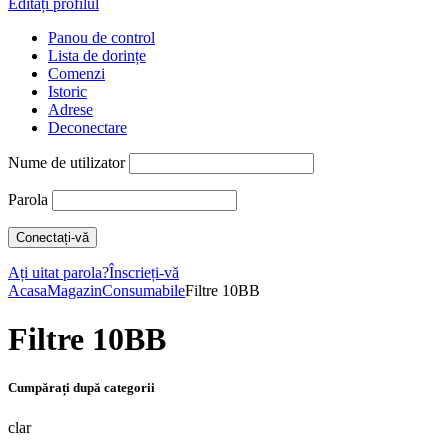
Editați profilul
Panou de control
Lista de dorințe
Comenzi
Istoric
Adrese
Deconectare
Nume de utilizator
Parola
Ați uitat parola?
Înscrieți-vă
Acasa
Magazin
Consumabile
Filtre 10BB
Filtre 10BB
Cumpărați după categorii
clar