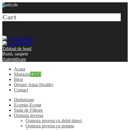
0
articole
Cart
Tabloul de bord
Bună, oaspete
Autentificare
Acasa
Magazin
HOT!
Blog
Despre Aqua Healthy
Contact
Dedurizare
Ecomix-Ecotar
Statii de Filtrare
Osmoza inversa
Osmoza inversa cu debit direct
Osmoza inversa cu pompa