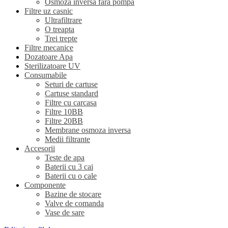
Osmoza inversa fara pompa
Filtre uz casnic
Ultrafiltrare
O treapta
Trei trepte
Filtre mecanice
Dozatoare Apa
Sterilizatoare UV
Consumabile
Seturi de cartuse
Cartuse standard
Filtre cu carcasa
Filtre 10BB
Filtre 20BB
Membrane osmoza inversa
Medii filtrante
Accesorii
Teste de apa
Baterii cu 3 cai
Baterii cu o cale
Componente
Bazine de stocare
Valve de comanda
Vase de sare