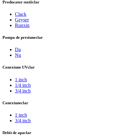
Producator statii
clar
Clack
Geyser
Runxin
Pompa de presiune
clar
Da
Nu
Conexiune UV
clar
1 inch
1/4 inch
3/4 inch
Conexiune
clar
1 inch
3/4 inch
Debit de apa
clar