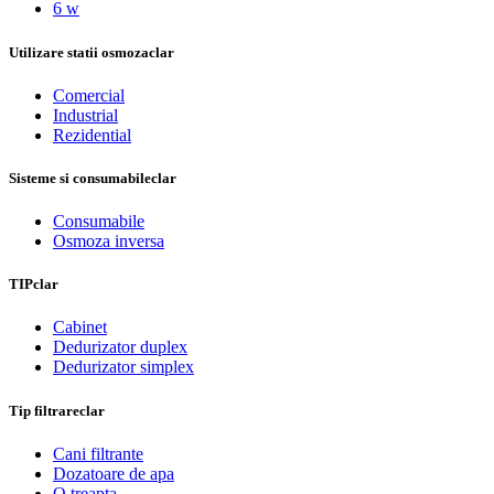
6 w
Utilizare statii osmoza
clar
Comercial
Industrial
Rezidential
Sisteme si consumabile
clar
Consumabile
Osmoza inversa
TIP
clar
Cabinet
Dedurizator duplex
Dedurizator simplex
Tip filtrare
clar
Cani filtrante
Dozatoare de apa
O treapta