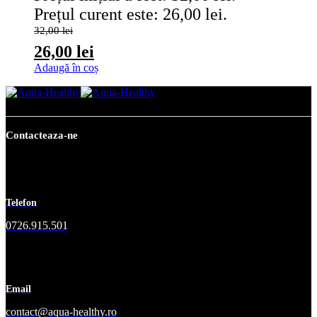
Prețul curent este: 26,00 lei.
32,00
lei
26,00
lei
Adaugă în coș
Contacteaza-ne
Telefon
0726.915.501
Email
contact@aqua-healthy.ro