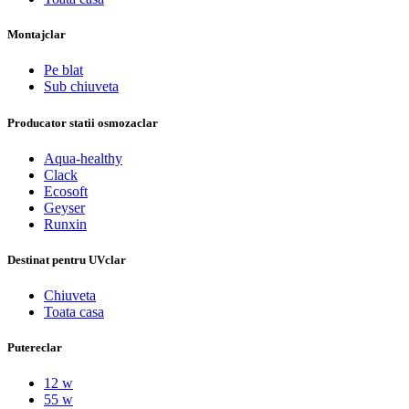
Montaj
clar
Pe blat
Sub chiuveta
Producator statii osmoza
clar
Aqua-healthy
Clack
Ecosoft
Geyser
Runxin
Destinat pentru UV
clar
Chiuveta
Toata casa
Putere
clar
12 w
55 w