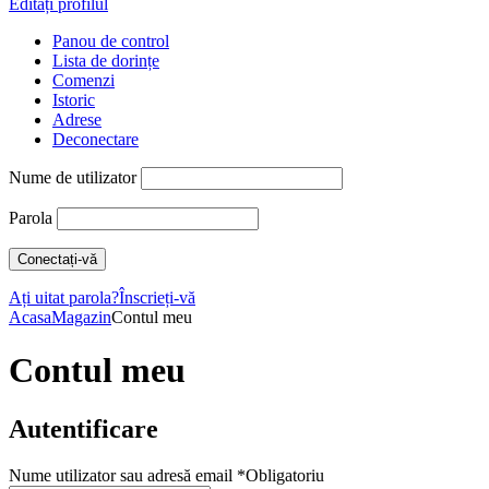
Editați profilul
Panou de control
Lista de dorințe
Comenzi
Istoric
Adrese
Deconectare
Nume de utilizator
Parola
Ați uitat parola?
Înscrieți-vă
Acasa
Magazin
Contul meu
Contul meu
Autentificare
Nume utilizator sau adresă email
*
Obligatoriu