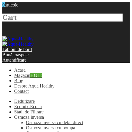
0
articole
Cart
Tabloul de bord
Bună, oaspete
Autentificare
Acasa
Magazin
HOT!
Blog
Despre Aqua Healthy
Contact
Dedurizare
Ecomix-Ecotar
Statii de Filtrare
Osmoza inversa
Osmoza inversa cu debit direct
Osmoza inversa cu pompa