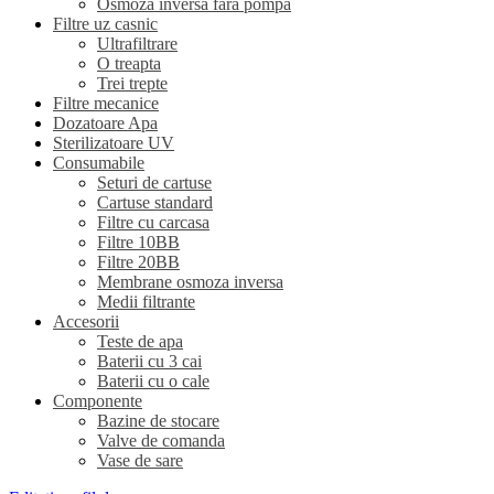
Osmoza inversa fara pompa
Filtre uz casnic
Ultrafiltrare
O treapta
Trei trepte
Filtre mecanice
Dozatoare Apa
Sterilizatoare UV
Consumabile
Seturi de cartuse
Cartuse standard
Filtre cu carcasa
Filtre 10BB
Filtre 20BB
Membrane osmoza inversa
Medii filtrante
Accesorii
Teste de apa
Baterii cu 3 cai
Baterii cu o cale
Componente
Bazine de stocare
Valve de comanda
Vase de sare