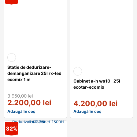
Statie de dedurizare-
demanganizare 25l rx-led
ecomix 1 m
Cabinet a-h ws10- 25l
ecotar-ecomix
3.950,00
lei
2.200,00
lei
4.200,00
lei
Adaugă în coș
Adaugă în coș
32%