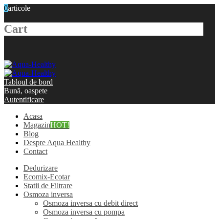
0
articole
Cart
Tabloul de bord
Bună, oaspete
Autentificare
Acasa
Magazin
HOT!
Blog
Despre Aqua Healthy
Contact
Dedurizare
Ecomix-Ecotar
Statii de Filtrare
Osmoza inversa
Osmoza inversa cu debit direct
Osmoza inversa cu pompa