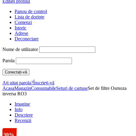
Editați profilul
Panou de control
Lista de dorințe
Comenzi
Istoric
Adrese
Deconectare
Nume de utilizator
Parola
Ați uitat parola?
Înscrieți-vă
Acasa
Magazin
Consumabile
Seturi de cartuse
Set de filtre Osmoza
inversa RO3
Imagine
Info
Descriere
Recenzii
30%