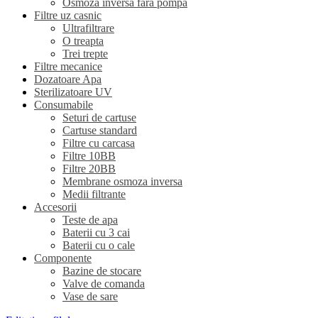
Osmoza inversa fara pompa
Filtre uz casnic
Ultrafiltrare
O treapta
Trei trepte
Filtre mecanice
Dozatoare Apa
Sterilizatoare UV
Consumabile
Seturi de cartuse
Cartuse standard
Filtre cu carcasa
Filtre 10BB
Filtre 20BB
Membrane osmoza inversa
Medii filtrante
Accesorii
Teste de apa
Baterii cu 3 cai
Baterii cu o cale
Componente
Bazine de stocare
Valve de comanda
Vase de sare