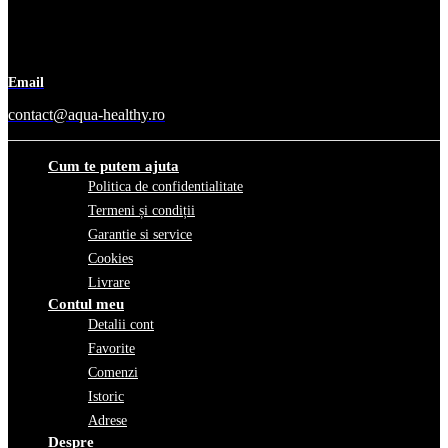
Email
contact@aqua-healthy.ro
Cum te putem ajuta
Politica de confidentialitate
Termeni și condiții
Garantie si service
Cookies
Livrare
Contul meu
Detalii cont
Favorite
Comenzi
Istoric
Adrese
Despre