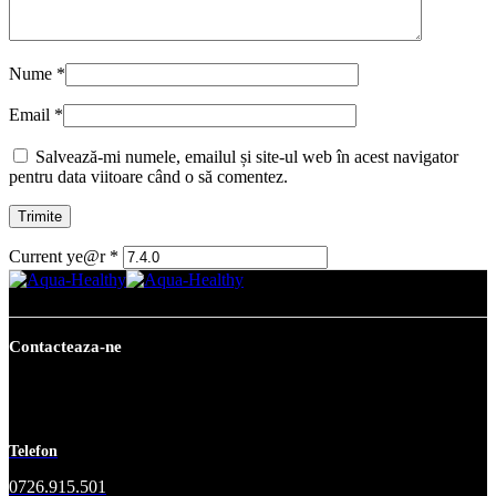
Nume
*
Email
*
Salvează-mi numele, emailul și site-ul web în acest navigator
pentru data viitoare când o să comentez.
Current ye@r
*
Contacteaza-ne
Telefon
0726.915.501