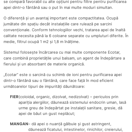
se compară favorabil cu alte opțiuni pentru filtre pentru purificarea
apei dintr-o fântână sau o put în mai multe moduri simultan.
O diferență și un avantaj important este compactitatea. Ocupă
jumătate din spațiu decât instalațiile care rulează pe sarcini
convenționale. Conform tehnologiilor vechi, tratarea apei de înaltă
calitate necesita până la 6 coloane separate cu umpluturi diferite. În
medie, filtrul ocupă 1 m2 și 1,8 m înălțime.
Sistemul folosește încărcarea cu mai multe componente Ecotar,
care combină proprietățile unui balsam, un agent de îndepărtare a
fierului și un absorbant de materie organică.
„Ecotar” este o sarcină cu schimb de ioni pentru purificarea apei
dintr-o fântână sau o fântână, care face față în mod eficient
următoarelor tipuri de impurități dăunătoare:
FIER
(coloidal, organic, dizolvat, nedizolvat) – periculos prin
apariția alergiilor, dăunează sistemului endocrin uman, lasă
urme greu de îndepărtat pe instalații sanitare, gresie, dă
apei de băut un gust neplăcut;
MANGAN
– dă apei o nuanță gălbuie și gust astringent,
dăunează ficatului, intestinelor, rinichilor, creierului,