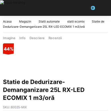
Acasa
Magazin
Statii automate
statii ecomix
Statie de
Dedurizare-Demanganizare 25L RX-LED ECOMIX 1 m3/oră
Imagine
Info
Descriere
Recenzii
44%
Statie de Dedurizare-
Demanganizare 25L RX-LED
ECOMIX 1 m3/oră
SKU:
80025-MIX