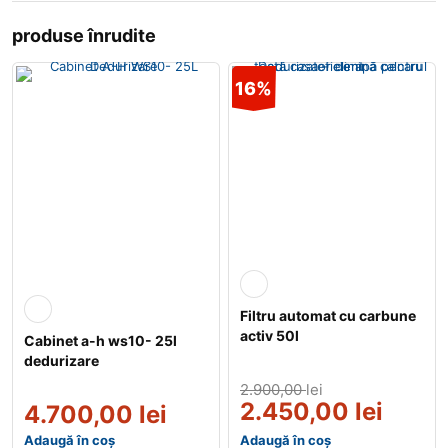
produse înrudite
16%
Filtru automat cu carbune
activ 50l
Cabinet a-h ws10- 25l
dedurizare
2.900,00
lei
2.450,00
lei
4.700,00
lei
Adaugă în coș
Adaugă în coș