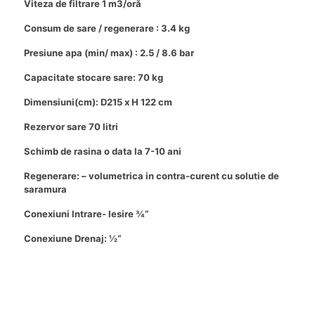
Viteza de filtrare 1 m3/oră
Consum de sare / regenerare : 3.4 kg
Presiune apa (min/ max) : 2.5 / 8.6 bar
Capacitate stocare sare: 70 kg
Dimensiuni(cm): D215 x H 122 cm
Rezervor sare 70 litri
Schimb de rasina o data la 7-10 ani
Regenerare: – volumetrica in contra-curent cu solutie de
saramura
Conexiuni Intrare- Iesire ¾“
Conexiune Drenaj: ½“