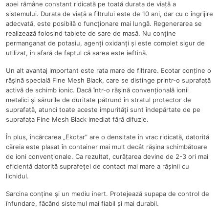
apei rămâne constant ridicată pe toată durata de viață a
sistemului. Durata de viață a filtrului este de 10 ani, dar cu o îngrijire
adecvată, este posibilă o funcționare mai lungă. Regenerarea se
realizează folosind tablete de sare de masă. Nu conține
permanganat de potasiu, agenți oxidanți și este complet sigur de
utilizat, în afară de faptul că sarea este ieftină.
Un alt avantaj important este rata mare de filtrare. Ecotar conține o
rășină specială Fine Mesh Black, care se distinge printr-o suprafață
activă de schimb ionic. Dacă într-o rășină convențională ionii
metalici și sărurile de duritate pătrund în stratul protector de
suprafață, atunci toate aceste impurități sunt îndepărtate de pe
suprafața Fine Mesh Black imediat fără difuzie.
În plus, încărcarea „Ekotar” are o densitate în vrac ridicată, datorită
căreia este plasat în container mai mult decât rășina schimbătoare
de ioni convenționale. Ca rezultat, curățarea devine de 2-3 ori mai
eficientă datorită suprafeței de contact mai mare a rășinii cu
lichidul.
Sarcina conține și un mediu inert. Protejează supapa de control de
înfundare, făcând sistemul mai fiabil și mai durabil.