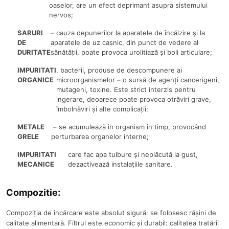
oaselor, are un efect deprimant asupra sistemului
nervos;
SARURI
– cauza depunerilor la aparatele de încălzire și la
DE
aparatele de uz casnic, din punct de vedere al
DURITATE
sănătății, poate provoca urolitiază și boli articulare;
IMPURITATI
, bacterii, produse de descompunere ai
ORGANICE
microorganismelor – o sursă de agenți cancerigeni,
mutageni, toxine. Este strict interzis pentru
ingerare, deoarece poate provoca otrăviri grave,
îmbolnăviri și alte complicații;
METALE
– se acumulează în organism în timp, provocând
GRELE
perturbarea organelor interne;
IMPURITATI
care fac apa tulbure și neplăcută la gust,
MECANICE
dezactivează instalațiile sanitare.
Compozitie:
Compoziția de încărcare este absolut sigură: se folosesc rășini de
calitate alimentară. Filtrul este economic și durabil: calitatea tratării