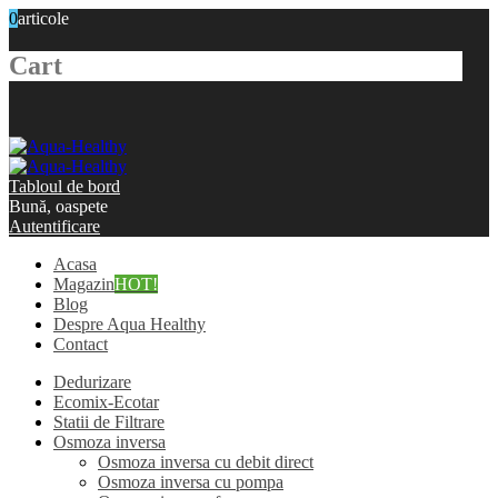
0
articole
Cart
Tabloul de bord
Bună, oaspete
Autentificare
Acasa
Magazin
HOT!
Blog
Despre Aqua Healthy
Contact
Dedurizare
Ecomix-Ecotar
Statii de Filtrare
Osmoza inversa
Osmoza inversa cu debit direct
Osmoza inversa cu pompa