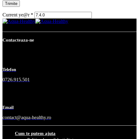
Current ye@r
*
Contacteaza-ne
Telefon
0726.915.501
Email
contact@aqua-healthy.ro
Cum te putem ajuta