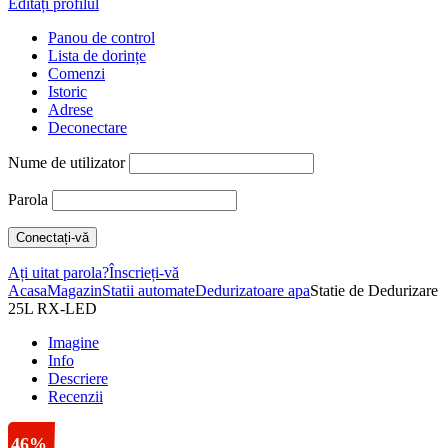
Editați profilul
Panou de control
Lista de dorințe
Comenzi
Istoric
Adrese
Deconectare
Nume de utilizator
Parola
Ați uitat parola?
Înscrieți-vă
Acasa
Magazin
Statii automate
Dedurizatoare apa
Statie de Dedurizare
25L RX-LED
Imagine
Info
Descriere
Recenzii
46%