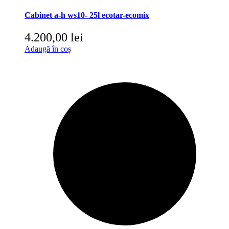
Cabinet a-h ws10- 25l ecotar-ecomix
4.200,00
lei
Adaugă în coș