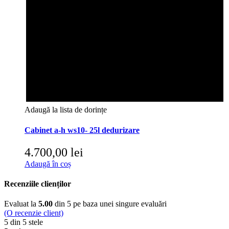
Adaugă la lista de dorințe
Cabinet a-h ws10- 25l dedurizare
4.700,00
lei
Adaugă în coș
Recenziile clienților
Evaluat la
5.00
din 5 pe baza unei singure evaluări
(O recenzie client)
5 din 5 stele