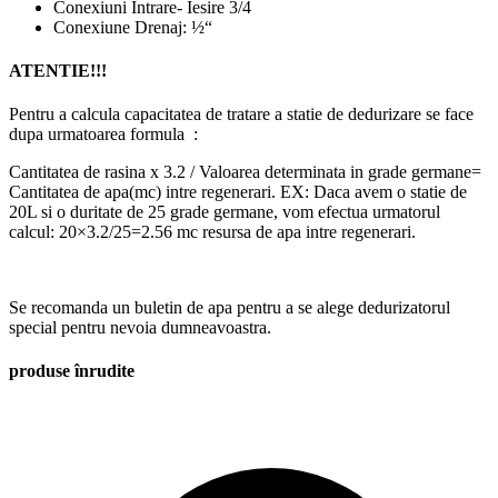
Conexiuni Intrare- Iesire 3/4
Conexiune Drenaj: ½“
ATENTIE!!!
Pentru a calcula capacitatea de tratare a statie de dedurizare se face
dupa urmatoarea formula :
Cantitatea de rasina x 3.2 / Valoarea determinata in grade germane=
Cantitatea de apa(mc) intre regenerari. EX: Daca avem o statie de
20L si o duritate de 25 grade germane, vom efectua urmatorul
calcul: 20×3.2/25=2.56 mc resursa de apa intre regenerari.
Se recomanda un buletin de apa pentru a se alege dedurizatorul
special pentru nevoia dumneavoastra.
produse înrudite