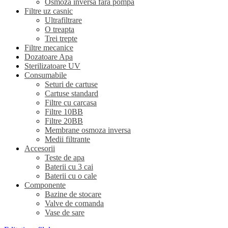
Osmoza inversa fara pompa
Filtre uz casnic
Ultrafiltrare
O treapta
Trei trepte
Filtre mecanice
Dozatoare Apa
Sterilizatoare UV
Consumabile
Seturi de cartuse
Cartuse standard
Filtre cu carcasa
Filtre 10BB
Filtre 20BB
Membrane osmoza inversa
Medii filtrante
Accesorii
Teste de apa
Baterii cu 3 cai
Baterii cu o cale
Componente
Bazine de stocare
Valve de comanda
Vase de sare