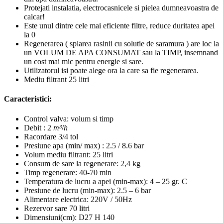
Protejati instalatia, electrocasnicele si pielea dumneavoastra de
calcar!
Este unul dintre cele mai eficiente filtre, reduce duritatea apei
la 0
Regenerarea ( splarea rasinii cu solutie de saramura ) are loc la
un VOLUM DE APA CONSUMAT sau la TIMP, insemnand
un cost mai mic pentru energie si sare.
Utilizatorul isi poate alege ora la care sa fie regenerarea.
Mediu filtrant 25 litri
Caracteristici:
Control valva: volum si timp
Debit : 2
m³
/
h
Racordare 3/4 tol
Presiune apa (min/ max) : 2.5 / 8.6 bar
Volum mediu filtrant: 25 litri
Consum de sare la regenerare: 2,4 kg
Timp regenerare: 40-70 min
Temperatura de lucru a apei (min-max): 4 – 25 gr. C
Presiune de lucru (min-max): 2.5 – 6 bar
Alimentare electrica: 220V / 50Hz
Rezervor sare 70 litri
Dimensiuni(cm): D27 H 140