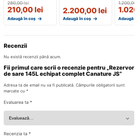
280,00
lei
1.200,00
210,00
lei
1.02
2.200,00
lei
Adaugă în coș
Adaugă în coș
Adaugă în
Recenzii
Nu există recenzii până acum.
Fii primul care scrii o recenzie pentru „Rezervor
de sare 145L echipat complet Canature JS”
Adresa ta de email nu va fi publicată.
Câmpurile obligatorii sunt
marcate cu
*
Evaluarea ta
*
Recenzia ta
*