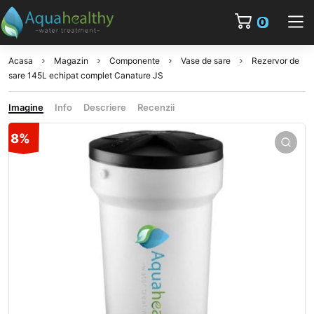
0
Acasa
Magazin
Componente
Vase de sare
Rezervor de
sare 145L echipat complet Canature JS
Imagine
Info
Descriere
Recenzii
8%