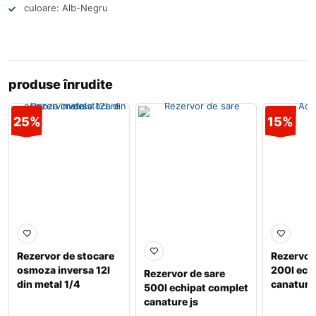
culoare: Alb-Negru
produse înrudite
25%
15%
Rezervor de stocare
Rezervor
osmoza inversa 12l
200l ech
Rezervor de sare
din metal 1/4
canature 
500l echipat complet
canature js