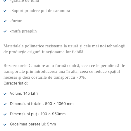
-grătare de fund
-Suport prindere put de saramura
-furtun
-mufa preaplin
Materialele polimerice rezistente la uzură și cele mai noi tehnologii
de producție asigură funcționarea lor fiabilă.
Rezervoarele Canature au o formă conică, ceea ce le permite să fie
transportate prin introducerea una în alta, ceea ce reduce spațiul
necesar și deci costurile de transport cu 70%.
Caracteristici:
Volum: 145 Litri
Dimensiuni totale : 500 x 1060 mm
Dimensiuni puț : 100 x 950mm
Grosimea peretelui: 5mm