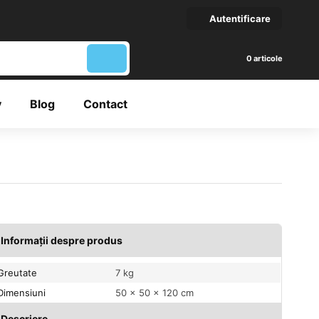
Autentificare
articole
y
Blog
Contact
Informații despre produs
Greutate
7 kg
Dimensiuni
50 × 50 × 120 cm
Descriere