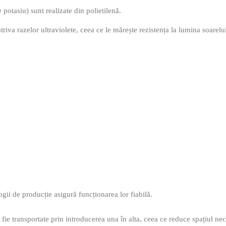
potasiu) sunt realizate din polietilenă.
triva razelor ultraviolete, ceea ce le mărește rezistența la lumina soarelu
ogii de producție asigură funcționarea lor fiabilă.
ie transportate prin introducerea una în alta, ceea ce reduce spațiul nec