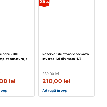
25%
e sare 200l
Rezervor de stocare osmoza
mplet canature js
inversa 12l din metal 1/4
i
280,00
lei
,00
lei
210,00
lei
 coș
Adaugă în coș