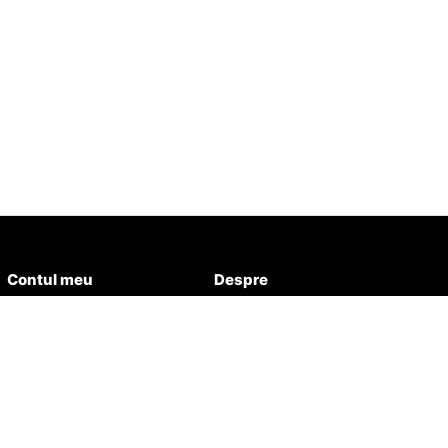
Contul meu
Despre
Detalii cont
Despre Aqua Healthy
Favorite
Contact
Comenzi
Istoric
Adrese