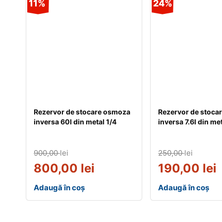
11%
24%
Rezervor de stocare osmoza
Rezervor de stoca
inversa 60l din metal 1/4
inversa 7.6l din met
900,00
lei
250,00
lei
800,00
lei
190,00
lei
Adaugă în coș
Adaugă în coș