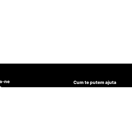
a-ne
Cum te putem ajuta
n
15.501
Politica de confidentialitate
Termeni și condiții
@aqua-healthy.ro
Garantie si service
Cookies
Livrare