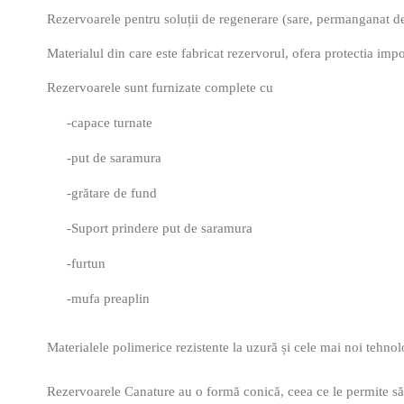
Rezervoarele pentru soluții de regenerare (sare, permanganat de 
Materialul din care este fabricat rezervorul, ofera protectia impo
Rezervoarele sunt furnizate complete cu
-capace turnate
-put de saramura
-grătare de fund
-Suport prindere put de saramura
-furtun
-mufa preaplin
Materialele polimerice rezistente la uzură și cele mai noi tehnol
Rezervoarele Canature au o formă conică, ceea ce le permite să f