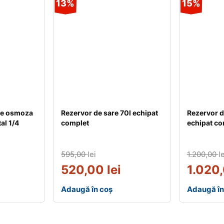
13%
15%
re osmoza
Rezervor de sare 70l echipat
Rezervor d
al 1/4
complet
echipat co
595,00
lei
1.200,00
le
520,00
lei
1.020
Adaugă în coș
Adaugă în