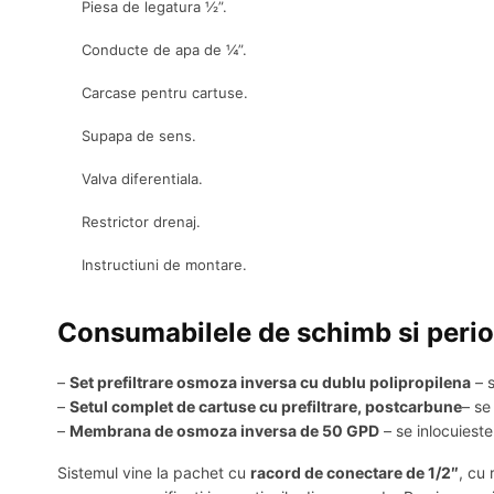
Piesa de legatura ½”.
Conducte de apa de ¼”.
Carcase pentru cartuse.
Supapa de sens.
Valva diferentiala.
Restrictor drenaj.
Instructiuni de montare.
Consumabilele de schimb si peri
–
Set prefiltrare osmoza inversa cu dublu polipropilena
– s
–
Setul complet de cartuse cu prefiltrare, postcarbune
– se
–
Membrana de osmoza inversa de 50 GPD
– se inlocuieste
Sistemul vine la pachet cu
racord de conectare de 1/2″
, cu 