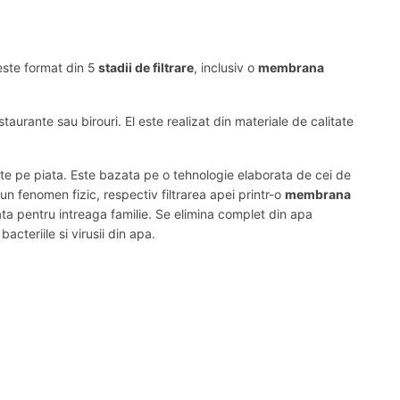
este format din 5
stadii de filtrare
, inclusiv o
membrana
aurante sau birouri. El este realizat din materiale de calitate
e pe piata. Este bazata pe o tehnologie elaborata de cei de
n fenomen fizic, respectiv filtrarea apei printr-o
membrana
ata pentru intreaga familie. Se elimina complet din apa
acteriile si virusii din apa.