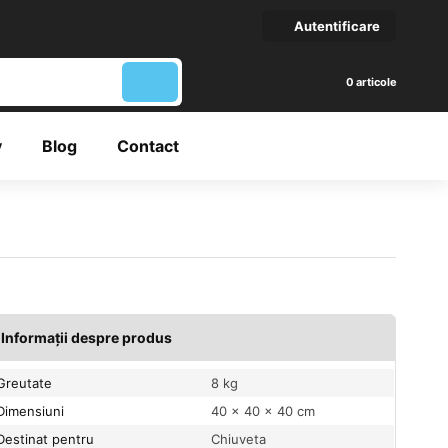
Autentificare
articole
y
Blog
Contact
Informații despre produs
Greutate
8 kg
Dimensiuni
40 × 40 × 40 cm
Destinat pentru
Chiuveta