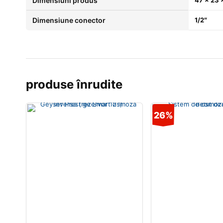
Dimensiuni produs
47 x 23 x
Dimensiune conector
1/2″
produse înrudite
26%