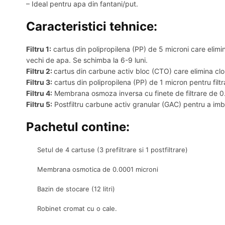
– Ideal pentru apa din fantani/put.
Caracteristici tehnice:
Filtru 1:
cartus din polipropilena (PP) de 5 microni care elimin
vechi de apa. Se schimba la 6-9 luni.
Filtru 2:
cartus din carbune activ bloc (CTO) care elimina clor
Filtru 3:
cartus din polipropilena (PP) de 1 micron pentru filt
Filtru 4:
Membrana osmoza inversa cu finete de filtrare de 0.0
Filtru 5:
Postfiltru carbune activ granular (GAC) pentru a imbu
Pachetul contine:
Setul de 4 cartuse (3 prefiltrare si 1 postfiltrare)
Membrana osmotica de 0.0001 microni
Bazin de stocare (12 litri)
Robinet cromat cu o cale.