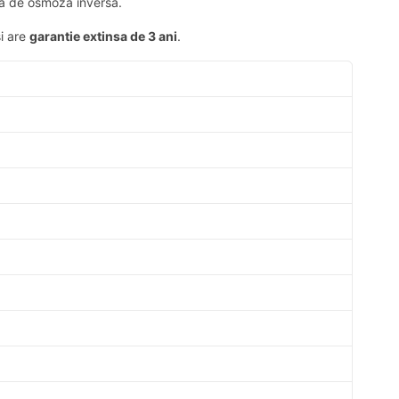
na de osmoza inversa.
i are
garantie extinsa de 3 ani
.