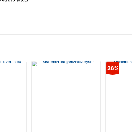
 45 (H x W X L)
26%