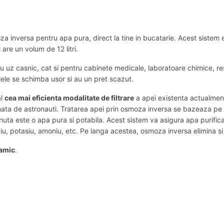
a inversa pentru apa pura, direct la tine in bucatarie. Acest sistem 
 are un volum de 12 litri.
u uz casnic, cat si pentru cabinete medicale, laboratoare chimice, rest
lele se schimba usor si au un pret scazut.
al
cea mai eficienta modalitate de filtrare
a apei existenta actualment
nata de astronauti. Tratarea apei prin osmoza inversa se bazeaza pe u
inuta este o apa pura si potabila. Acest sistem va asigura apa purific
 sodiu, potasiu, amoniu, etc. Pe langa acestea, osmoza inversa elimina si b
ramic
.