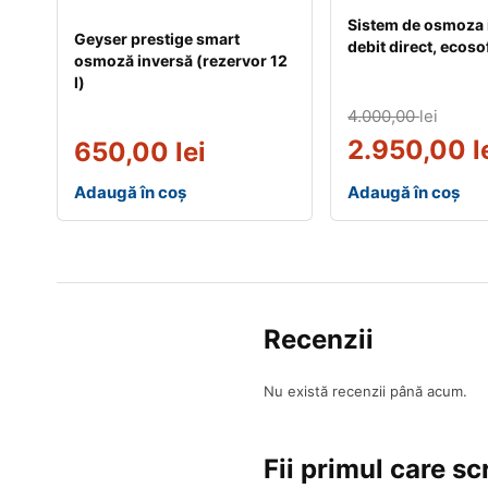
Sistem de osmoza 
Geyser prestige smart
debit direct, ecoso
osmoză inversă (rezervor 12
l)
4.000,00
lei
2.950,00
l
650,00
lei
Adaugă în coș
Adaugă în coș
Recenzii
Nu există recenzii până acum.
Fii primul care s