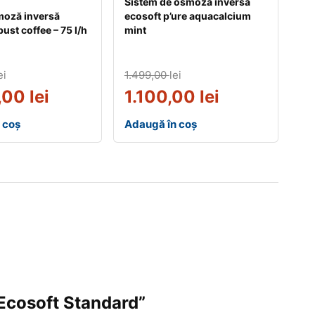
Sistem de osmoza inversa
moză inversă
ecosoft p’ure aquacalcium
ust coffee – 75 l/h
mint
ei
1.499,00
lei
,00
lei
1.100,00
lei
 coș
Adaugă în coș
 Ecosoft Standard”