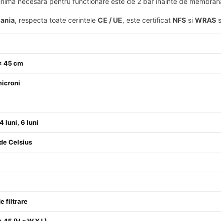
 minima necesara pentru functionare este de 2 bar inainte de membra
ania
, respecta toate cerintele
CE / UE
, este certificat
NFS
si
WRAS
s
× 45 cm
icroni
4 luni, 6 luni
de Celsius
e filtrare