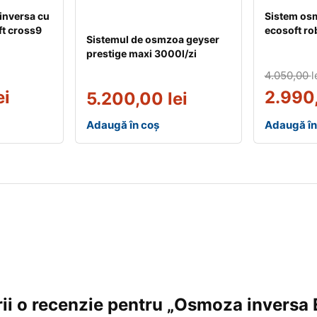
inversa cu
Sistem os
ft cross9
ecosoft rob
Sistemul de osmzoa geyser
prestige maxi 3000l/zi
4.050,00
l
ei
2.990
5.200,00
lei
Adaugă în coș
Adaugă în
crii o recenzie pentru „Osmoza inversa