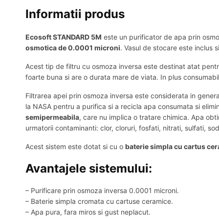
Informatii produs
Ecosoft STANDARD 5M
este un purificator de apa prin osmoz
osmotica de 0.0001 microni
. Vasul de stocare este inclus si
Acest tip de filtru cu osmoza inversa este destinat atat pentr
foarte buna si are o durata mare de viata. In plus consumabi
Filtrarea apei prin osmoza inversa este considerata in gener
la NASA pentru a purifica si a recicla apa consumata si elimi
semipermeabila
, care nu implica o tratare chimica. Apa obt
urmatorii contaminanti: clor, cloruri, fosfati, nitrati, sulfati,
Acest sistem este dotat si cu o
baterie simpla cu cartus ce
Avantajele sistemului:
– Purificare prin osmoza inversa 0.0001 microni.
– Baterie simpla cromata cu cartuse ceramice.
– Apa pura, fara miros si gust neplacut.