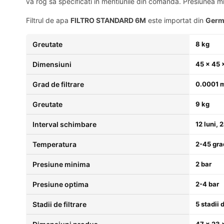
va rog sa specificati in mentiunile din comanda. Presiunea
Filtrul de apa
FILTRO STANDARD 6M
este importat din
Germ
Greutate
8 kg
Dimensiuni
45 × 45 
Grad de filtrare
0.0001 m
Greutate
9 kg
Interval schimbare
12 luni, 2
Temperatura
2-45 gra
Presiune minima
2 bar
Presiune optima
2-4 bar
Stadii de filtrare
5 stadii d