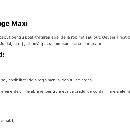
ige Maxi
ut pentru post-tratarea apei de la robinet sau puț. Geyser Prestige M
oidal, nitrați, elimină gustul, mirosurile și culoarea apei.
d:
naj, posibilității de a regla manual debitul de drenaj;
 elementelor membranei pentru a evalua gradul de contaminare a elementelo
venabil;