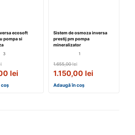
versa ecosoft
Sistem de osmoza inversa
u pompa si
prestij pm pompa
za
mineralizator
3
1
i
1.655,00
lei
,00
lei
1.150,00
lei
 coș
Adaugă în coș