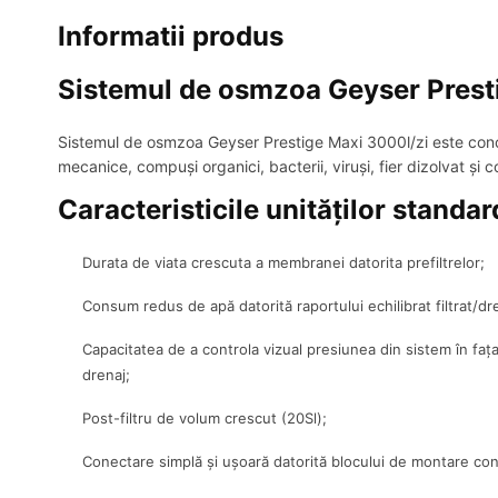
Informatii produs
Sistemul de osmzoa Geyser Prest
Sistemul de osmzoa Geyser Prestige Maxi 3000l/zi este concep
mecanice, compuși organici, bacterii, viruși, fier dizolvat și col
Caracteristicile unităților standar
Durata de viata crescuta a membranei datorita prefiltrelor;
Consum redus de apă datorită raportului echilibrat filtrat/dre
Capacitatea de a controla vizual presiunea din sistem în fața
drenaj;
Post-filtru de volum crescut (20Sl);
Conectare simplă și ușoară datorită blocului de montare con