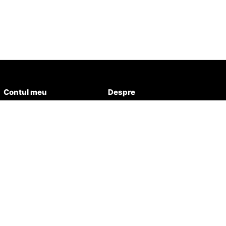
Contul meu
Despre
Detalii cont
Despre Aqua Healthy
Favorite
Contact
Comenzi
Istoric
Adrese
wsletter