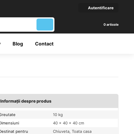
Autentificare
articole
y
Blog
Contact
Informații despre produs
Greutate
10 kg
Dimensiuni
40 × 40 × 40 cm
Destinat pentru
Chiuveta, Toata casa