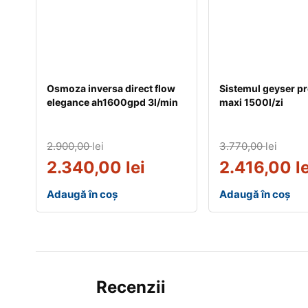
Osmoza inversa direct flow
Sistemul geyser pr
elegance ah1600gpd 3l/min
maxi 1500l/zi
2.900,00
lei
3.770,00
lei
2.340,00
lei
2.416,00
l
Adaugă în coș
Adaugă în coș
Recenzii