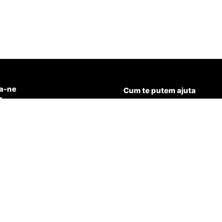
a-ne
Cum te putem ajuta
n
15.501
Politica de confidentialitate
Termeni și condiții
@aqua-healthy.ro
Garantie si service
Cookies
Livrare
Ne