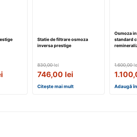
Osmoza in
estige
Statie de filtrare osmoza
standard c
inversa prestige
reminerali
830,00
lei
1.600,00
le
ei
746,00
lei
1.100
Citește mai mult
Adaugă în