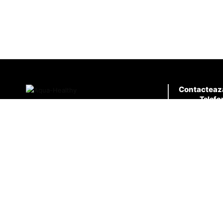
Contacteaz
Telefo
0726.9
Email
contact