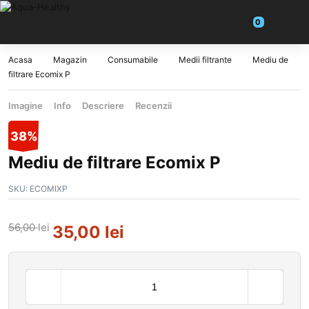
Acasa
Magazin
Consumabile
Medii filtrante
Mediu de
filtrare Ecomix P
Imagine
Info
Descriere
Recenzii
38%
Mediu de filtrare Ecomix P
SKU:
ECOMIXP
56,00
lei
35,00
lei