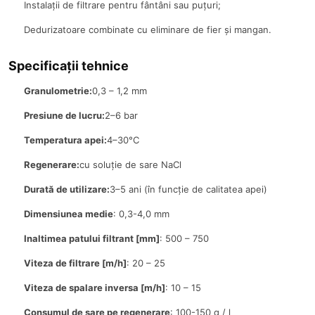
Instalații de filtrare pentru fântâni sau puțuri;
Dedurizatoare combinate cu eliminare de fier și mangan.
Specificații tehnice
Granulometrie:
0,3 – 1,2 mm
Presiune de lucru:
2–6 bar
Temperatura apei:
4–30°C
Regenerare:
cu soluție de sare NaCl
Durată de utilizare:
3–5 ani (în funcție de calitatea apei)
Dimensiunea medie
: 0,3-4,0 mm
Inaltimea patului filtrant [mm]
: 500 – 750
Viteza de filtrare [m/h]
: 20 – 25
Viteza de spalare inversa [m/h]
: 10 – 15
Consumul de sare pe regenerare
: 100-150 g / l