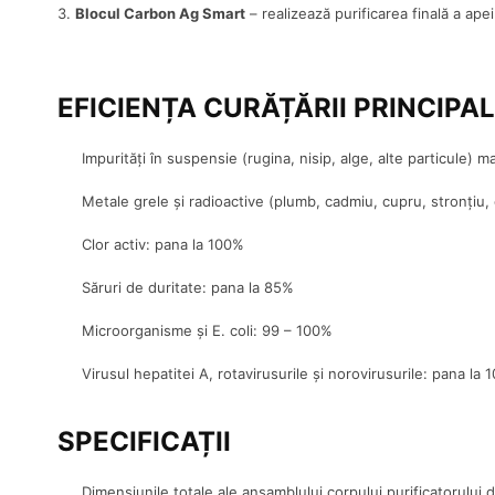
Blocul Carbon Ag Smart
– realizează purificarea finală a ape
EFICIENȚA CURĂȚĂRII PRINCIPA
Impurități în suspensie (rugina, nisip, alge, alte particule) 
Metale grele și radioactive (plumb, cadmiu, cupru, stronțiu,
Clor activ: pana la 100%
Săruri de duritate: pana la 85%
Microorganisme și E. coli: 99 – 100%
Virusul hepatitei A, rotavirusurile și norovirusurile: pana la
SPECIFICAȚII
Dimensiunile totale ale ansamblului corpului purificatorulu