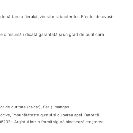
ărtare a fierului ,virusilor si bacteriilor. Efectul de cvasi-
re o resursă ridicată garantată și un grad de purificare
r de duritate (calcar), fier și mangan.
nocive, îmbunătățește gustul și culoarea apei. Datorită
06232). Argintul într-o formă sigură blochează creșterea