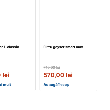
er 1-classic
Filtru geyser smart max
710,00
lei
0
lei
570,00
lei
i mult
Adaugă în coș