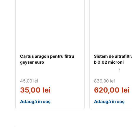
Cartus aragon pentru filtru
Sistem de ultrafiltr
geyser euro
b 0.02 microni
1
45,00
lei
839,00
lei
35,00
lei
620,00
lei
Adaugă în coș
Adaugă în coș