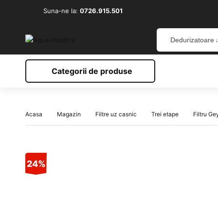
Suna-ne la:
0726.915.501
Categorii de produse
Acasa
Magazin
Filtre uz casnic
Trei etape
Filtru G
24%