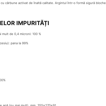
i cu cărbune activat de înaltă calitate. Argintul într-o formă sigură bloche
LELOR IMPURITĂȚI
mai mult de 0,4 microni: 100 %
 cesiu): pana la 99%
 100%
i de apă (nu mai mult), mm. 355x270x91