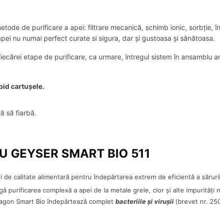
de de purificare a apei: filtrare mecanică, schimb ionic, sorbție, îndep
apei nu numai perfect curate si sigura, dar și gustoasa și sănătoasa.
 fiecărei etape de purificare, ca urmare, întregul sistem în ansamblu a
pid cartușele.
ă să fiarbă.
RU GEYSER SMART BIO 511
de calitate alimentară pentru îndepărtarea extrem de eficientă a sărurilo
ă purificarea complexă a apei de la metale grele, clor și alte impurități 
 Aragon Smart Bio îndepărtează complet
bacteriile și virușii
(brevet nr. 25