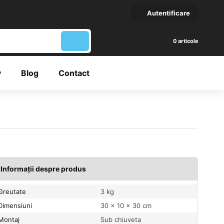
Autentificare
articole
y
Blog
Contact
Informații despre produs
Greutate
3 kg
Dimensiuni
30 × 10 × 30 cm
Montaj
Sub chiuveta