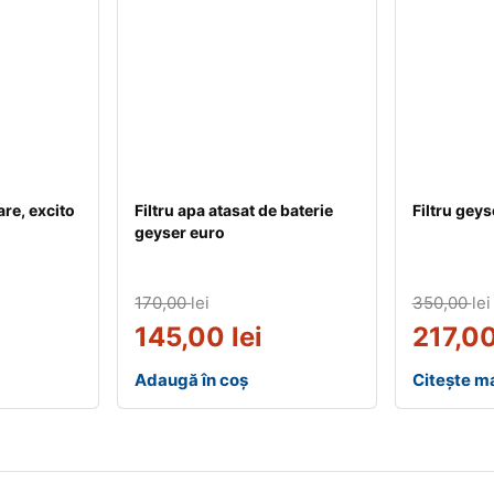
are, excito
Filtru apa atasat de baterie
Filtru geys
geyser euro
170,00
lei
350,00
lei
145,00
lei
217,0
Adaugă în coș
Citește ma