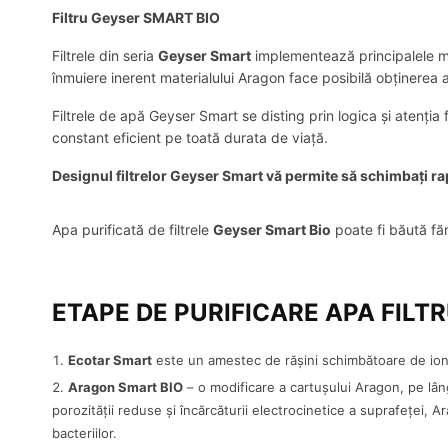
Filtru Geyser SMART BIO
Filtrele din seria
Geyser Smart
implementează principalele meto
înmuiere inerent materialului Aragon face posibilă obținerea 
Filtrele de apă Geyser Smart se disting prin logica și atenția
constant eficient pe toată durata de viață.
Designul filtrelor Geyser Smart vă permite să schimbați ra
Apa purificată de filtrele
Geyser Smart Bio
poate fi băută făr
ETAPE DE PURIFICARE APA FILT
Ecotar Smart
este un amestec de rășini schimbătoare de ioni 
Aragon Smart BIO
– o modificare a cartuşului Aragon, pe lâng
porozității reduse și încărcăturii electrocinetice a suprafeței,
bacteriilor.