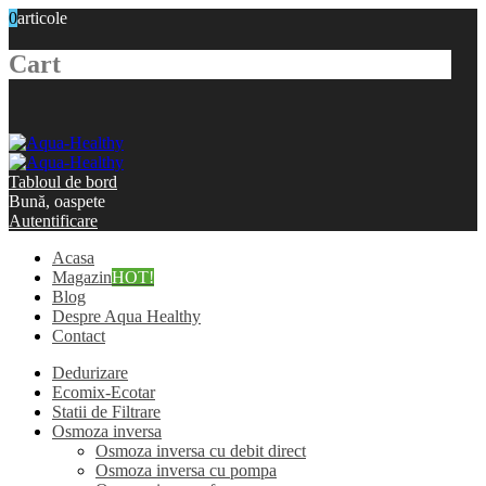
0
articole
Cart
Tabloul de bord
Bună, oaspete
Autentificare
Acasa
Magazin
HOT!
Blog
Despre Aqua Healthy
Contact
Dedurizare
Ecomix-Ecotar
Statii de Filtrare
Osmoza inversa
Osmoza inversa cu debit direct
Osmoza inversa cu pompa