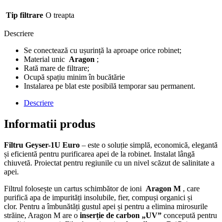
Tip filtrare
O treapta
Descriere
Se conectează cu ușurință la aproape orice robinet;
Material unic
Aragon
;
Rată mare de filtrare;
Ocupă spațiu minim în bucătărie
Instalarea pe blat este posibilă temporar sau permanent.
Descriere
Informatii produs
Filtru Geyser-1U Euro
– este o soluție simplă, economică, elegantă
și eficientă pentru purificarea apei de la robinet. Instalat lângă
chiuvetă. Proiectat pentru regiunile cu un nivel scăzut de salinitate a
apei.
Filtrul folosește un cartus schimbător de ioni
Aragon M
, care
purifică apa de impurități insolubile, fier, compuși organici și
clor. Pentru a îmbunătăți gustul apei și pentru a elimina mirosurile
străine, Aragon M are o
inserție de carbon „UV”
concepută pentru