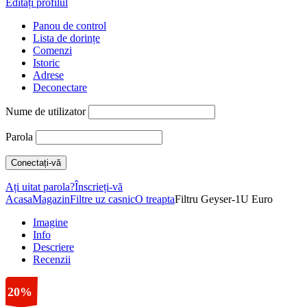
Editați profilul
Panou de control
Lista de dorințe
Comenzi
Istoric
Adrese
Deconectare
Nume de utilizator
Parola
Ați uitat parola?
Înscrieți-vă
Acasa
Magazin
Filtre uz casnic
O treapta
Filtru Geyser-1U Euro
Imagine
Info
Descriere
Recenzii
20%