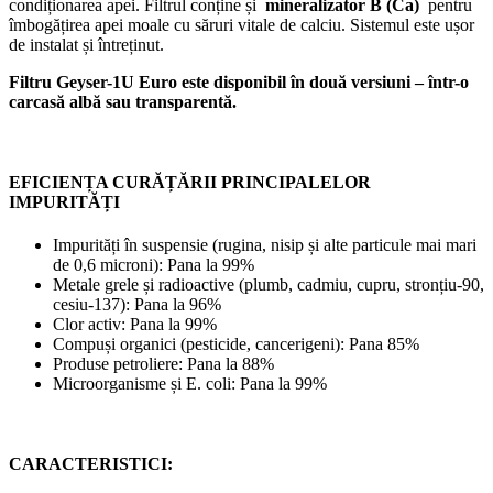
condiționarea apei. Filtrul conține și
mineralizator B (Ca)
pentru
îmbogățirea apei moale cu săruri vitale de calciu. Sistemul este ușor
de instalat și întreținut.
Filtru Geyser-1U Euro este disponibil în două versiuni – într-o
carcasă albă sau transparentă.
EFICIENȚA CURĂȚĂRII PRINCIPALELOR
IMPURITĂȚI
Impurități în suspensie (rugina, nisip și alte particule mai mari
de 0,6 microni): Pana la 99%
Metale grele și radioactive (plumb, cadmiu, cupru, stronțiu-90,
cesiu-137): Pana la 96%
Clor activ: Pana la 99%
Compuși organici (pesticide, cancerigeni): Pana 85%
Produse petroliere: Pana la 88%
Microorganisme și E. coli: Pana la 99%
CARACTERISTICI: