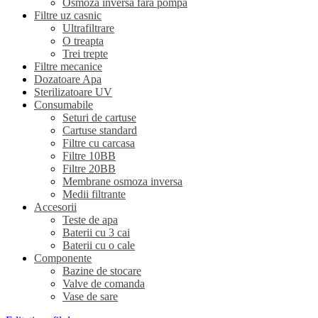
Osmoza inversa fara pompa
Filtre uz casnic
Ultrafiltrare
O treapta
Trei trepte
Filtre mecanice
Dozatoare Apa
Sterilizatoare UV
Consumabile
Seturi de cartuse
Cartuse standard
Filtre cu carcasa
Filtre 10BB
Filtre 20BB
Membrane osmoza inversa
Medii filtrante
Accesorii
Teste de apa
Baterii cu 3 cai
Baterii cu o cale
Componente
Bazine de stocare
Valve de comanda
Vase de sare