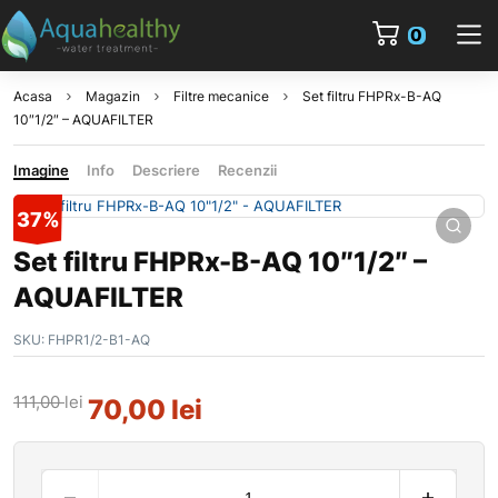
0
Acasa
Magazin
Filtre mecanice
Set filtru FHPRx-B-AQ
10″1/2″ – AQUAFILTER
Imagine
Info
Descriere
Recenzii
37%
Set filtru FHPRx-B-AQ 10″1/2″ –
AQUAFILTER
SKU:
FHPR1/2-B1-AQ
111,00
lei
70,00
lei