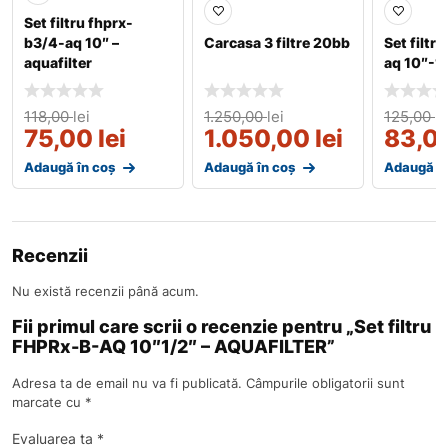
Set filtru fhprx-
b3/4-aq 10″ –
Carcasa 3 filtre 20bb
Set filtr
aquafilter
aq 10″-1″
118,00
lei
1.250,00
lei
125,00
le
75,00
lei
1.050,00
lei
83,0
Adaugă în coș
Adaugă în coș
Adaugă în
Recenzii
Nu există recenzii până acum.
Fii primul care scrii o recenzie pentru „Set filtru
FHPRx-B-AQ 10″1/2″ – AQUAFILTER”
Adresa ta de email nu va fi publicată.
Câmpurile obligatorii sunt
marcate cu
*
Evaluarea ta
*