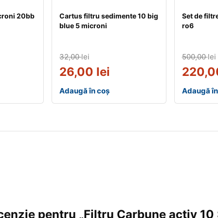
croni 20bb
Cartus filtru sedimente 10 big
Set de filt
blue 5 microni
ro6
32,00
lei
500,00
lei
26,00
lei
220,
Adaugă în coș
Adaugă în
recenzie pentru „Filtru Carbune activ 1