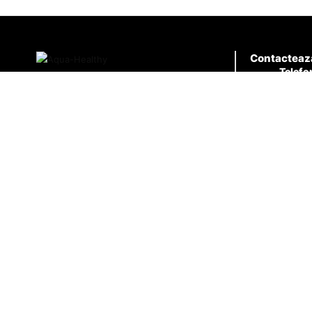
Contacteaz
Telefo
0726.9
Email
contact