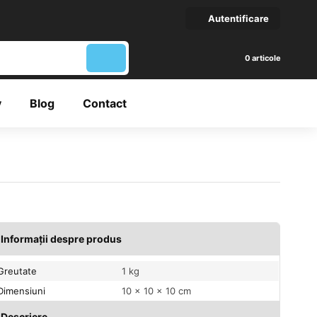
Autentificare
articole
y
Blog
Contact
Informații despre produs
Greutate
1 kg
Dimensiuni
10 × 10 × 10 cm
Descriere