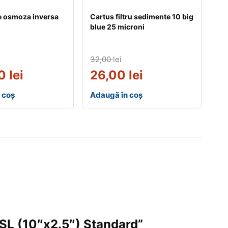
re osmoza inversa
Cartus filtru sedimente 10 big
blue 25 microni
32,00
lei
00
lei
26,00
lei
 coș
Adaugă în coș
0 SL (10″x2.5″) Standard”