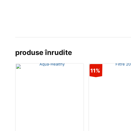
produse înrudite
11%