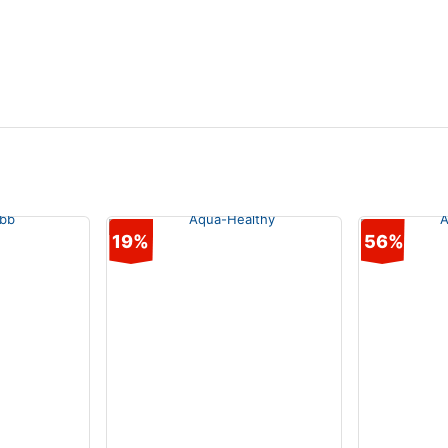
19%
56%