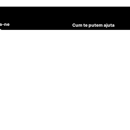
a-ne
Cum te putem ajuta
n
15.501
Politica de confidentialitate
Termeni și condiții
@aqua-healthy.ro
Garantie si service
Cookies
Livrare
Ne