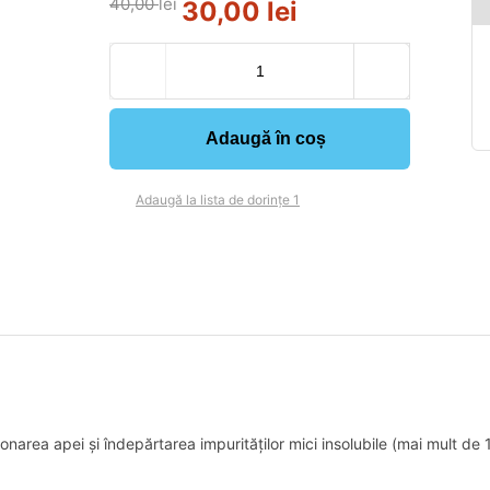
40,00
lei
30,00
lei
Adaugă în coș
Adaugă la lista de dorințe 1
narea apei și îndepărtarea impurităților mici insolubile (mai mult de 