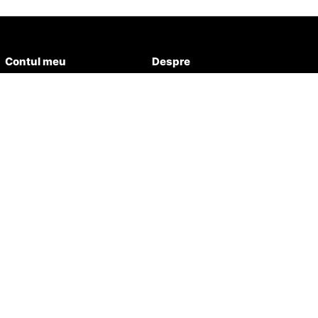
Contul meu
Despre
Detalii cont
Despre Aqua Healthy
Favorite
Contact
Comenzi
Istoric
Adrese
wsletter