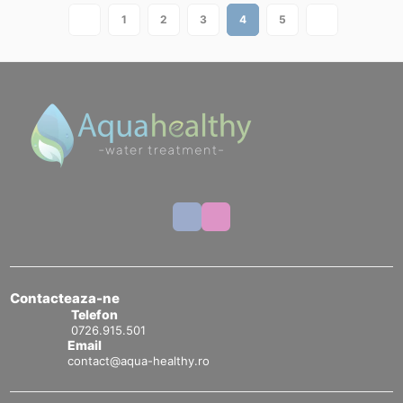
1
2
3
4
5
Contacteaza-ne
Telefon
0726.915.501
Email
contact@aqua-healthy.ro